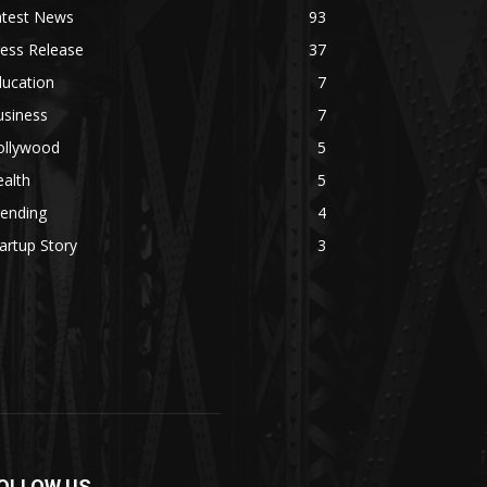
atest News
93
ess Release
37
ducation
7
usiness
7
ollywood
5
alth
5
rending
4
artup Story
3
OLLOW US