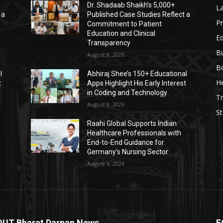
Dr. Shadaab Shaikh’s 5,000+
L
 a
Published Case Studies Reflect a
Pr
Commitment to Patient
Education and Clinical
E
Transparency
B
August 8, 2026
B
l
Abhiraj Shee’s 150+ Educational
He
t
Apps Highlight His Early Interest
in Coding and Technology
T
August 8, 2026
St
Raahi Global Supports Indian
Healthcare Professionals with
End-to-End Guidance for
Germany’s Nursing Sector
August 6, 2026
UT Bharat Darpan News
F