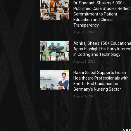
Dr. Shadaab Shaikh’s 5,000+
Published Case Studies Reflect
Commitment to Patient
Education and Clinical
Transparency
August 8, 2026
Abhiraj Shee’s 150+ Educationa
Apps Highlight His Early Interes
in Coding and Technology
August 8, 2026
Raahi Global Supports Indian
Healthcare Professionals with
End-to-End Guidance for
Germany’s Nursing Sector
August 6, 2026
ABO